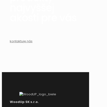
najvyššej
akosti pre vás
kontaktuje nás
WoodUp SK s.r.o.